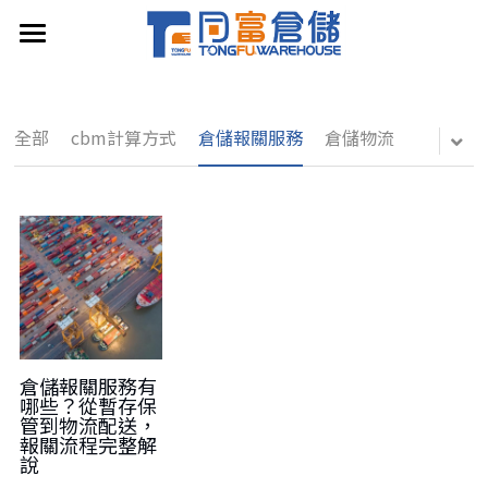
×
部落格分類
我的首頁
關於同富
所有博客分類
全部
cbm計算方式
倉儲報關服務
倉儲物流
服務項目
換算工具
最新消息
聯繫我們
繁體中文
倉儲報關服務有
哪些？從暫存保
管到物流配送，
繁體中文
報關流程完整解
LINE免費諮詢
說