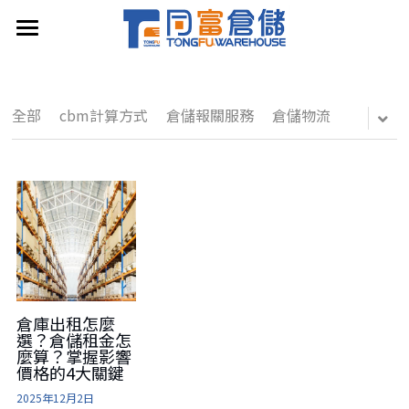
×
部落格分類
我的首頁
關於同富
所有博客分類
全部
cbm計算方式
倉儲報關服務
倉儲物流
服務項目
換算工具
最新消息
聯繫我們
繁體中文
倉庫出租怎麼
選？倉儲租金怎
麼算？掌握影響
繁體中文
價格的4大關鍵
LINE免費諮詢
2025年12月2日